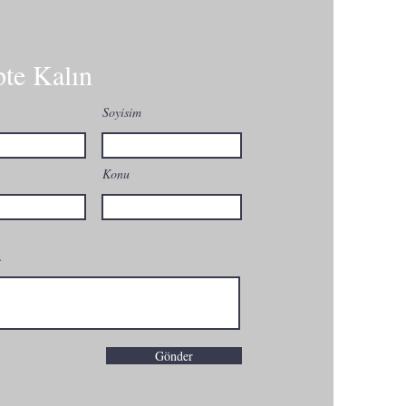
pte Kalın
Soyisim
Konu
.
Gönder