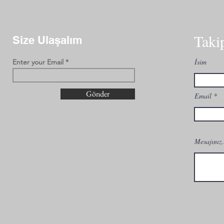
Taki
Size Ulaşalım
İsim
Enter your Email
Gönder
Email
Mesajınız.