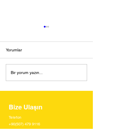
Yorumlar
Viral İçerik Yaratmanın
Influencer Marke
Bir yorum yazın...
Markalar İçin Önemi
Projelerinin Rap
Nasıl Yapılmalı?
Bize Ulaşın
Telefon
+90(507) 479 9116