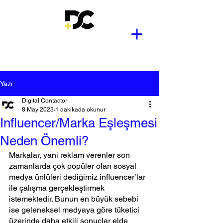
Yazı
Digital Contactor
8 May 2023
1 dakikada okunur
Influencer/Marka Eşleşmesi
Neden Önemli?
Markalar, yani reklam verenler son 
zamanlarda çok popüler olan sosyal 
medya ünlüleri dediğimiz influencer’lar 
ile çalışma gerçekleştirmek 
istemektedir. Bunun en büyük sebebi 
ise geleneksel medyaya göre tüketici 
üzerinde daha etkili sonuçlar elde 