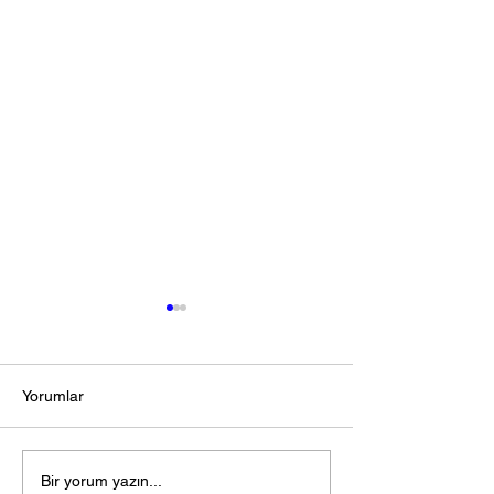
Yorumlar
Influencer Marketing
YouTube Shorts
Bir yorum yazın...